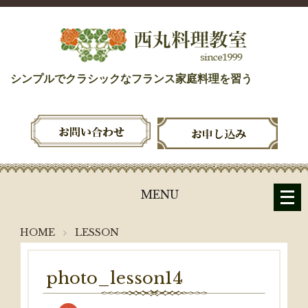
シンプルでクラシックなフランス家庭料理を習う
メ
MENU
ニ
ュ
HOME
LESSON
ー
を
開
photo_lesson14
く