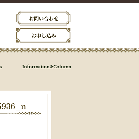
s
Information&Column
5936_n