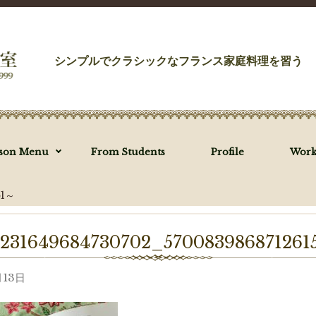
シンプルでクラシックなフランス家庭料理を習う
sson Menu
From Students
Profile
Work
1～
_231649684730702_570083986871261
月13日