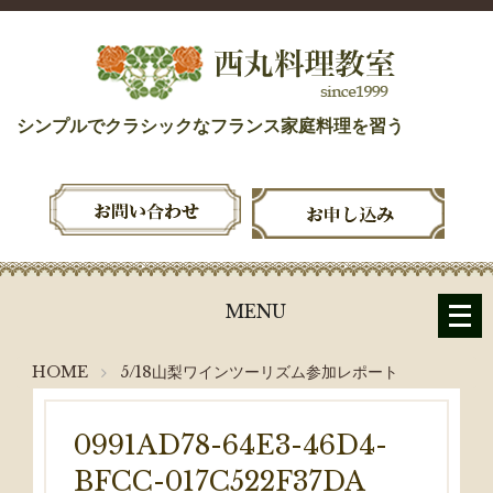
シンプルでクラシックなフランス家庭料理を習う
メ
MENU
ニ
ュ
HOME
5/18山梨ワインツーリズム参加レポート
ー
を
開
0991AD78-64E3-46D4-
く
BFCC-017C522F37DA