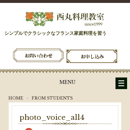
シンプルでクラシックなフランス家庭料理を習う
メ
MENU
ニ
ュ
HOME
FROM STUDENTS
ー
を
開
photo_voice_all4
く