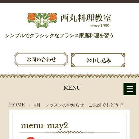
シンプルでクラシックなフランス家庭料理を習う
メ
MENU
ニ
ュ
HOME
5月 レッスンのお知らせ ご夫婦でもどうぞ
ー
を
開
menu-may2
く