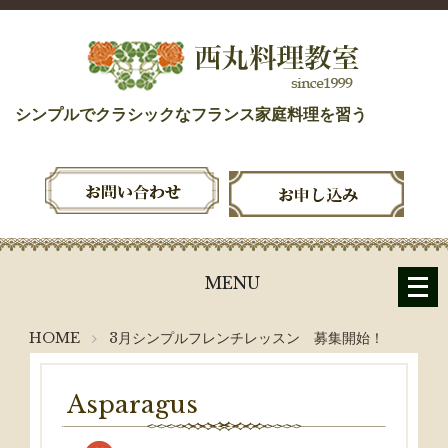
シンプルでクラシックなフランス家庭料理を習う
メ
MENU
ニ
ュ
HOME
3月シンプルフレンチレッスン 募集開始！
ー
を
開
Asparagus
く