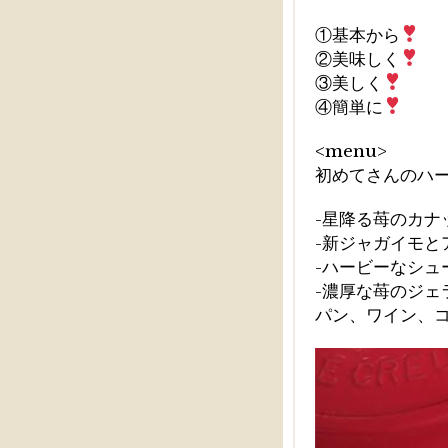
①基本から
②美味しく
③美しく
④簡単に
<menu>
初めてさんのハ
-星降る苺のカナ
-新ジャガイモと
-ハービーなシュ
-濃厚な苺のジェ
パン、ワイン、