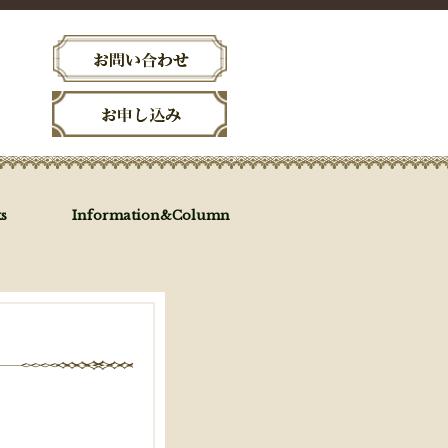
s
Information&Column