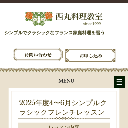
シンプルでクラシックなフランス家庭料理を習う
メ
MENU
ニ
ュ
ー
2025年度4〜6月シンプルク
を
ラシックフレンチレッスン
開
く
レッスン内容