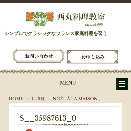
シンプルでクラシックなフランス家庭料理を習う
メ
MENU
ニ
ュ
HOME
1～3月 「NOËL À LA MAISON」
ー
を
開
S__35987613_0
く