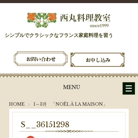
シンプルでクラシックなフランス家庭料理を習う
メ
MENU
ニ
ュ
HOME
1～3月 「NOËL À LA MAISON」
ー
を
開
S__36151298
く