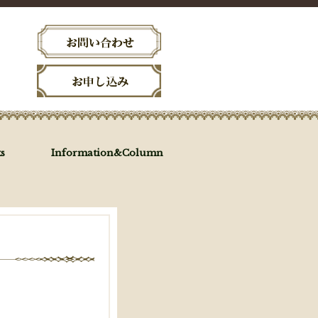
s
Information&Column