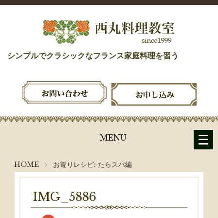
シンプルでクラシックなフランス家庭料理を習う
メ
MENU
ニ
ュ
HOME
お篭りレシピ: たらスパ編
ー
を
開
IMG_5886
く