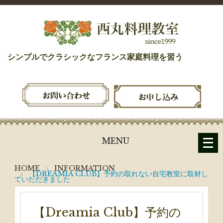
シンプルでクラシックなフランス家庭料理を習う
メ
MENU
ニ
ュ
HOME
INFORMATION
【DREAMIA CLUB】予約の取れない自宅教室に取材し
ー
ていただきました
を
開
く
【Dreamia Club】予約の