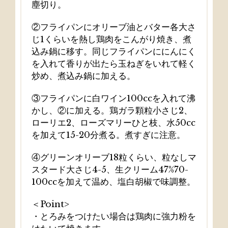
塵切り。
②フライパンにオリーブ油とバター各大さ
じ1くらいを熱し鶏肉をこんがり焼き、煮
込み鍋に移す。同じフライパンににんにく
を入れて香りが出たら玉ねぎをいれて軽く
炒め、煮込み鍋に加える。
③フライパンに白ワイン100ccを入れて沸
かし、②に加える。鶏ガラ顆粒小さじ2、
ローリエ2、ローズマリーひと枝、水50cc
を加えて15-20分煮る。煮すぎに注意。
④グリーンオリーブ18粒くらい、粒なしマ
スタード大さじ4-5、生クリーム47%70-
100ccを加えて温め、塩白胡椒で味調整。
＜Point>
・とろみをつけたい場合は鶏肉に強力粉を