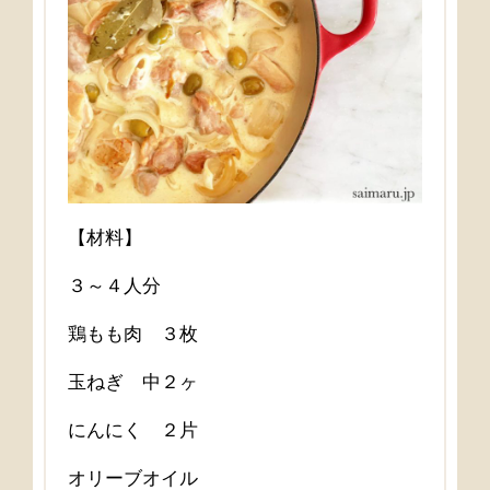
【材料】
３～４人分
鶏もも肉 ３枚
玉ねぎ 中２ヶ
にんにく ２片
オリーブオイル