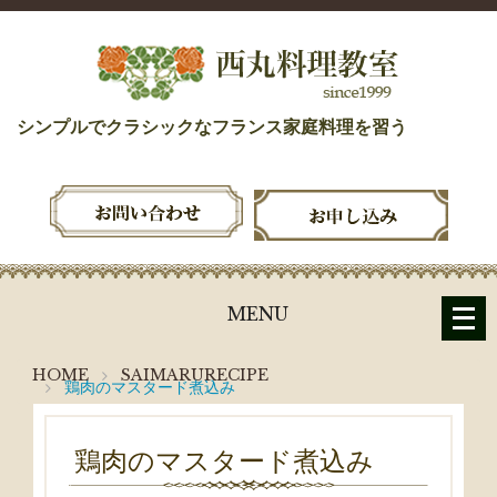
シンプルでクラシックなフランス家庭料理を習う
メ
MENU
ニ
ュ
HOME
SAIMARURECIPE
鶏肉のマスタード煮込み
ー
を
開
鶏肉のマスタード煮込み
く